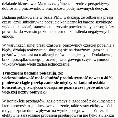
działanie biznesowe. Ma to szczególne znaczenie z perspektywy
dobrostanu pracowników oraz jakości podejmowanych decyzji.
Badania publikowane w bazie PMC wskazują, że odbierana presja
czasu, czyli subiektywne poczucie konieczności bardzo szybkiego
wykonania zadań, stanowi empirycznie potwierdzony stresor, który
prowadzi do wzrostu poziomu stresu oraz nasilenia negatywnych
emocji.
W warunkach silnej presji czasowej pracownicy częściej popełniają
błędy, działają reaktywnie i skupiają się na doraźnym „gaszeniu
pożarów”, zamiast na realizacji celów strategicznych. Dodatkowo,
brak uporządkowanego procesu przetargowego często wymusza
wykonywanie wielu zadań jednocześnie.
Tymczasem badania pokazują
,
że:
wielozadaniowość może obniżać produktywność nawet o 40%,
ponieważ ciągłe przełączanie się między zadaniami osłabia
koncentrację
,
zwiększa obciążenie poznawcze i prowadzi do
większej liczby pomyłek
.²
W kontekście przetargów, gdzie precyzja, zgodność z dokumentacją
i terminowość mają kluczowe znaczenie, takie straty efektywności
mogą bezpośrednio wpływać na wynik postępowania. W rezultacie
efektywne zarządzanie procesem przetargowym nie tylko zwiększa