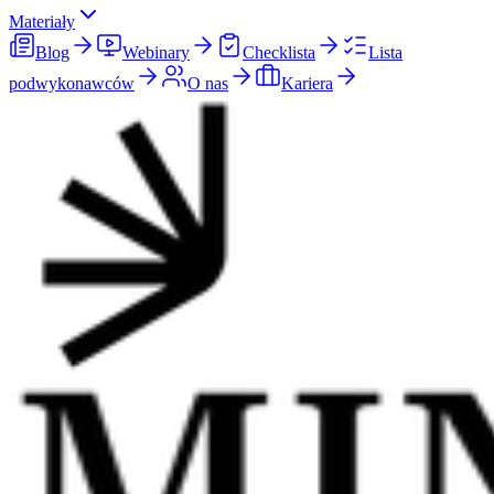
Materiały
Blog
Webinary
Checklista
Lista
podwykonawców
O nas
Kariera