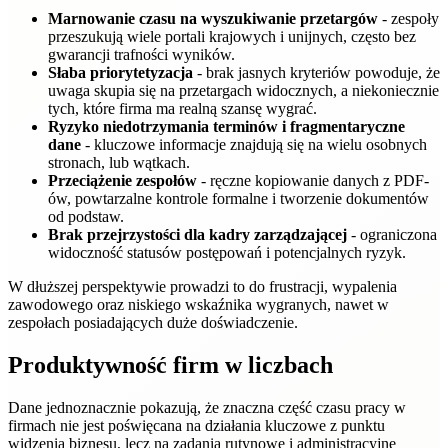
Marnowanie czasu na wyszukiwanie przetargów
- zespoły
przeszukują wiele portali krajowych i unijnych, często bez
gwarancji trafności wyników.
Słaba priorytetyzacja
- brak jasnych kryteriów powoduje, że
uwaga skupia się na przetargach widocznych, a niekoniecznie
tych, które firma ma realną szansę wygrać.
Ryzyko niedotrzymania terminów i fragmentaryczne
dane
- kluczowe informacje znajdują się na wielu osobnych
stronach, lub wątkach.
Przeciążenie zespołów
- ręczne kopiowanie danych z PDF-
ów, powtarzalne kontrole formalne i tworzenie dokumentów
od podstaw.
Brak przejrzystości dla kadry zarządzającej
- ograniczona
widoczność statusów postępowań i potencjalnych ryzyk.
W dłuższej perspektywie prowadzi to do frustracji, wypalenia
zawodowego oraz niskiego wskaźnika wygranych, nawet w
zespołach posiadających duże doświadczenie.
Produktywność firm w liczbach
Dane jednoznacznie pokazują, że znaczna część czasu pracy w
firmach nie jest poświęcana na działania kluczowe z punktu
widzenia biznesu, lecz na zadania rutynowe i administracyjne