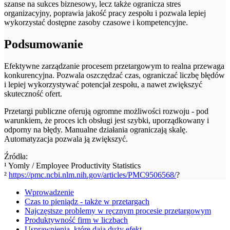
szanse na sukces biznesowy, lecz także ogranicza stres
organizacyjny, poprawia jakość pracy zespołu i pozwala lepiej
wykorzystać dostępne zasoby czasowe i kompetencyjne.
Podsumowanie
Efektywne zarządzanie procesem przetargowym to realna przewaga
konkurencyjna. Pozwala oszczędzać czas, ograniczać liczbę błędów
i lepiej wykorzystywać potencjał zespołu, a nawet zwiększyć
skuteczność ofert.
Przetargi publiczne oferują ogromne możliwości rozwoju - pod
warunkiem, że proces ich obsługi jest szybki, uporządkowany i
odporny na błędy. Manualne działania ograniczają skalę.
Automatyzacja pozwala ją zwiększyć.
Źródła:
¹ Yomly / Employee Productivity Statistics
²
https://pmc.ncbi.nlm.nih.gov/articles/PMC9506568/
?
Wprowadzenie
Czas to pieniądz - także w przetargach
Najczęstsze problemy w ręcznym procesie przetargowym
Produktywność firm w liczbach
Usprawnienia, które dają duży efekt