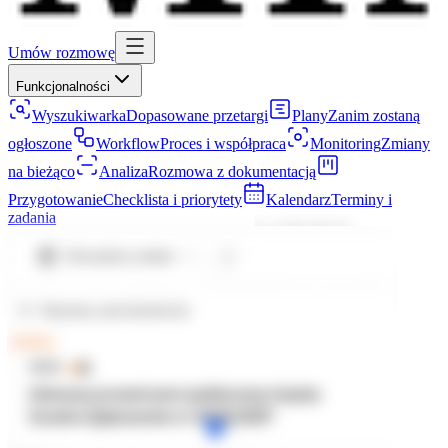
Umów rozmowę
Funkcjonalności
Wyszukiwarka
Dopasowane przetargi
Plany
Zanim zostaną
ogłoszone
Workflow
Proces i współpraca
Monitoring
Zmiany
na bieżąco
Analiza
Rozmowa z dokumentacją
Przygotowanie
Checklista i priorytety
Kalendarz
Terminy i
zadania