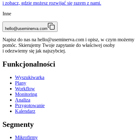
i zobacz, gdzie możesz rozwijać się razem z nami.
Inne
hello@useminerva.com
Napisz do nas na
hello@useminerva.com
i opisz, w czym możemy
pomóc. Skierujemy Twoje zapytanie do właściwej osoby
i odezwiemy się jak najszybciej.
Funkcjonalności
Wyszukiwarka
Plany
Workflow
Monitoring
Analiza
Przygotowanie
Kalendarz
Segmenty
Mikrofirmy