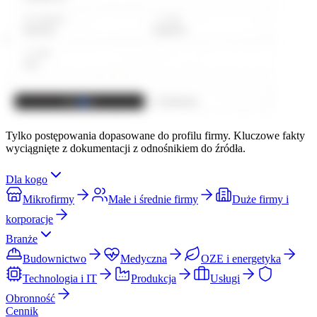
Tylko postępowania dopasowane do profilu firmy. Kluczowe fakty
wyciągnięte z dokumentacji z odnośnikiem do źródła.
Dla kogo
Mikrofirmy
Małe i średnie firmy
Duże firmy i
korporacje
Branże
Budownictwo
Medyczna
OZE i energetyka
Technologia i IT
Produkcja
Usługi
Obronność
Cennik