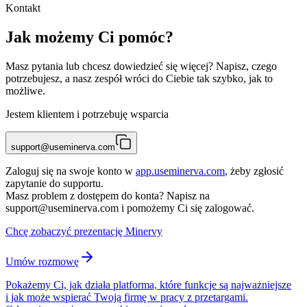
Kontakt
Jak możemy Ci pomóc?
Masz pytania lub chcesz dowiedzieć się więcej? Napisz, czego
potrzebujesz, a nasz zespół wróci do Ciebie tak szybko, jak to
możliwe.
Jestem klientem i potrzebuję wsparcia
support@useminerva.com
Zaloguj się na swoje konto w
app.useminerva.com
, żeby zgłosić
zapytanie do supportu.
Masz problem z dostępem do konta? Napisz na
support@useminerva.com
i pomożemy Ci się zalogować.
Chcę zobaczyć prezentację Minervy
Umów rozmowę
Pokażemy Ci, jak działa platforma, które funkcje są najważniejsze
i jak może wspierać Twoją firmę w pracy z przetargami.