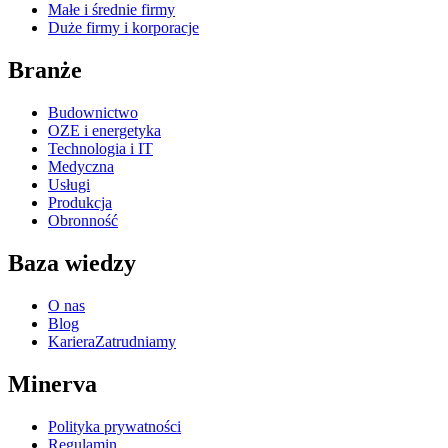
Małe i średnie firmy
Duże firmy i korporacje
Branże
Budownictwo
OZE i energetyka
Technologia i IT
Medyczna
Usługi
Produkcja
Obronność
Baza wiedzy
O nas
Blog
Kariera
Zatrudniamy
Minerva
Polityka prywatności
Regulamin