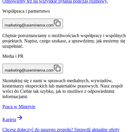
Odpowiemy też na wszystkie pytania podczas rozmowy.
Współpraca i partnerstwo
marketing@useminerva.com
Chętnie porozmawiamy o możliwościach współpracy i wspólnych
projektach. Napisz, czego szukasz, a sprawdzimy, jak możemy się
uzupełniać.
Media i PR
marketing@useminerva.com
Skontaktuj się z nami w sprawach medialnych, wywiadów,
komentarzy eksperckich lub materiałów prasowych. Nasz zespół
wróci do Ciebie tak szybko, jak to możliwe z odpowiednimi
informacjami.
Praca w Minervie
Kariera
Chcesz dołączyć do naszego zespołu? Sprawdź aktualne oferty