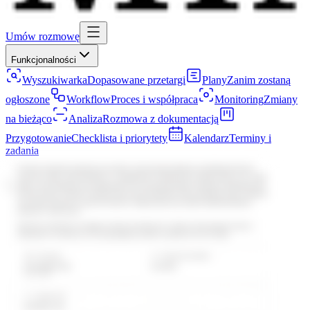
Umów rozmowę
Funkcjonalności
Wyszukiwarka
Dopasowane przetargi
Plany
Zanim zostaną
ogłoszone
Workflow
Proces i współpraca
Monitoring
Zmiany
na bieżąco
Analiza
Rozmowa z dokumentacją
Przygotowanie
Checklista i priorytety
Kalendarz
Terminy i
zadania