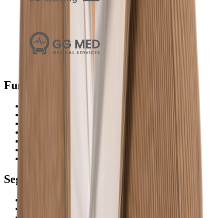
Funkcjonalności
Wyszukiwarka
Plany
Workflow
Monitoring
Analiza
Przygotowanie
Kalendarz
Segmenty
Mikrofirmy
Małe i średnie firmy
Duże firmy i korporacje