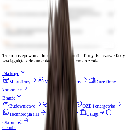
Tylko postępowania dopasowane do profilu firmy. Kluczowe fakty
wyciągnięte z dokumentacji z odnośnikiem do źródła.
Dla kogo
Mikrofirmy
Małe i średnie firmy
Duże firmy i
korporacje
Branże
Budownictwo
Medyczna
OZE i energetyka
Technologia i IT
Produkcja
Usługi
Obronność
Cennik