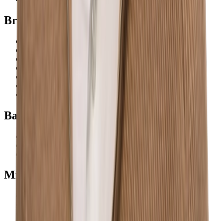
Branże
Budownictwo
OZE i energetyka
Technologia i IT
Medyczna
Usługi
Produkcja
Obronność
Baza wiedzy
O nas
Blog
Kariera
Zatrudniamy
Minerva
Polityka prywatności
Regulamin
Cookies