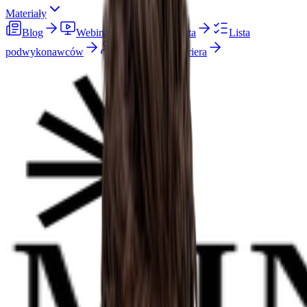
Materiały
Blog
Webinary
Checklista
Lista
podwykonawców
O nas
Kariera