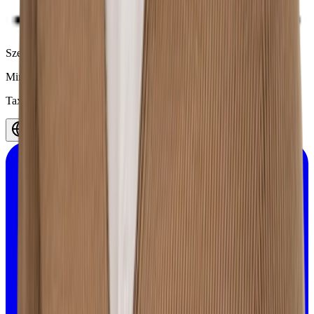
Szelągowska 24, 61-626 Poznań,
Polska
Minerva
©
2026
.
All rights reserved.
Tax ID 7812082658
Polski