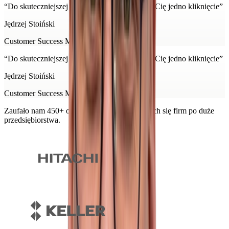
“
Do skuteczniejszej pracy z przetargami dzieli Cię jedno kliknięcie
”
Jędrzej Stoiński
Customer Success Manager w Minervie
“
Do skuteczniejszej pracy z przetargami dzieli Cię jedno kliknięcie
”
Jędrzej Stoiński
Customer Success Manager w Minervie
Zaufało nam 450+ organizacji, od rozwijających się firm po duże
przedsiębiorstwa.