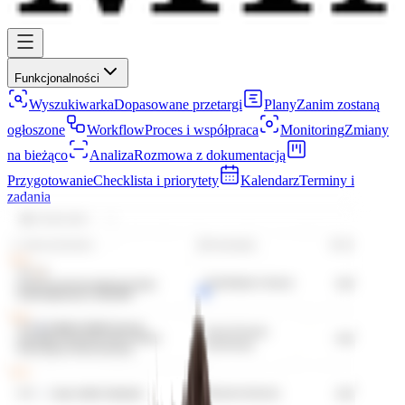
Funkcjonalności
Wyszukiwarka
Dopasowane przetargi
Plany
Zanim zostaną
ogłoszone
Workflow
Proces i współpraca
Monitoring
Zmiany
na bieżąco
Analiza
Rozmowa z dokumentacją
Przygotowanie
Checklista i priorytety
Kalendarz
Terminy i
zadania