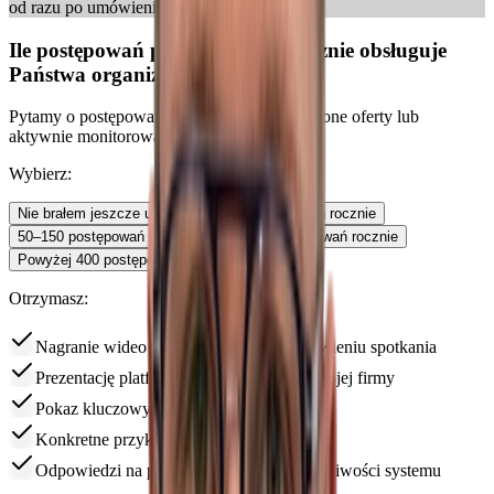
od razu po umówieniu rozmowy.
Ile postępowań przetargowych rocznie obsługuje
Państwa organizacja?
Pytamy o postępowania publiczne, czyli złożone oferty lub
aktywnie monitorowane procedury.
Wybierz:
Nie brałem jeszcze udziału
Do 50 postępowań rocznie
50–150 postępowań rocznie
150–400 postępowań rocznie
Powyżej 400 postępowań rocznie
Otrzymasz:
Nagranie wideo aplikacji odrazu po umówieniu spotkania
Prezentację platformy dopasowaną do Twojej firmy
Pokaz kluczowych funkcji w praktyce
Konkretne przykłady pracy z przetargami
Odpowiedzi na pytania o wdrożenie i możliwości systemu