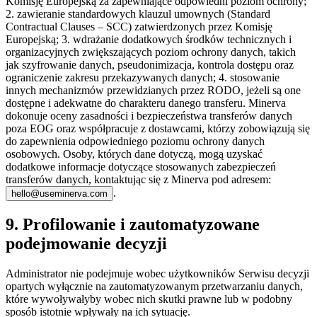
Komisję Europejską za zapewniające odpowiedni poziom ochrony;
2. zawieranie standardowych klauzul umownych (Standard
Contractual Clauses – SCC) zatwierdzonych przez Komisję
Europejską; 3. wdrażanie dodatkowych środków technicznych i
organizacyjnych zwiększających poziom ochrony danych, takich
jak szyfrowanie danych, pseudonimizacja, kontrola dostępu oraz
ograniczenie zakresu przekazywanych danych; 4. stosowanie
innych mechanizmów przewidzianych przez RODO, jeżeli są one
dostępne i adekwatne do charakteru danego transferu. Minerva
dokonuje oceny zasadności i bezpieczeństwa transferów danych
poza EOG oraz współpracuje z dostawcami, którzy zobowiązują się
do zapewnienia odpowiedniego poziomu ochrony danych
osobowych. Osoby, których dane dotyczą, mogą uzyskać
dodatkowe informacje dotyczące stosowanych zabezpieczeń
transferów danych, kontaktując się z Minerva pod adresem:
.
hello@useminerva.com
9. Profilowanie i zautomatyzowane
podejmowanie decyzji
Administrator nie podejmuje wobec użytkowników Serwisu decyzji
opartych wyłącznie na zautomatyzowanym przetwarzaniu danych,
które wywoływałyby wobec nich skutki prawne lub w podobny
sposób istotnie wpływały na ich sytuację.