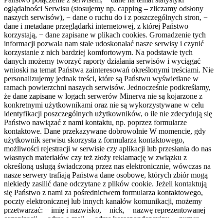
oglądalności Serwisu (stosujemy np. capping – zliczamy odsłony
naszych serwisów), − dane o ruchu do i z poszczególnych stron, −
dane i metadane przeglądarki internetowej, z której Państwo
korzystają, − dane zapisane w plikach cookies. Gromadzenie tych
informacji pozwala nam stale udoskonalać nasze serwisy i czynić
korzystanie z nich bardziej komfortowym. Na podstawie tych
danych możemy tworzyć raporty działania serwisów i wyciągać
wnioski na temat Państwa zainteresowań określonymi treściami. Nie
personalizujemy jednak treści, które są Państwu wyświetlane w
ramach powierzchni naszych serwisów. Jednocześnie podkreślamy,
że dane zapisane w logach serwerów Minerva nie są kojarzone z
konkretnymi użytkownikami oraz nie są wykorzystywane w celu
identyfikacji poszczególnych użytkowników, o ile nie zdecydują się
Państwo nawiązać z nami kontaktu, np. poprzez formularze
kontaktowe. Dane przekazywane dobrowolnie W momencie, gdy
użytkownik serwisu skorzysta z formularza kontaktowego,
możliwości rejestracji w serwisie czy aplikacji lub przesłania do nas
własnych materiałów czy też złoży reklamację w związku z
określoną usługą świadczoną przez nas elektronicznie, wówczas na
nasze serwery trafiają Państwa dane osobowe, których zbiór mogą
niekiedy zasilić dane odczytane z plików cookie. Jeżeli kontaktują
się Państwo z nami za pośrednictwem formularza kontaktowego,
poczty elektronicznej lub innych kanałów komunikacji, możemy
przetwarzać: − imię i nazwisko, − nick, − nazwę reprezentowanej