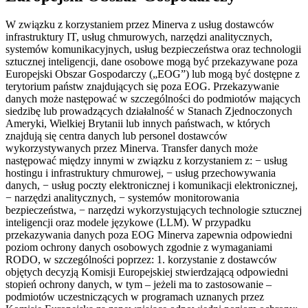
W związku z korzystaniem przez Minerva z usług dostawców
infrastruktury IT, usług chmurowych, narzędzi analitycznych,
systemów komunikacyjnych, usług bezpieczeństwa oraz technologii
sztucznej inteligencji, dane osobowe mogą być przekazywane poza
Europejski Obszar Gospodarczy („EOG”) lub mogą być dostępne z
terytorium państw znajdujących się poza EOG. Przekazywanie
danych może następować w szczególności do podmiotów mających
siedzibę lub prowadzących działalność w Stanach Zjednoczonych
Ameryki, Wielkiej Brytanii lub innych państwach, w których
znajdują się centra danych lub personel dostawców
wykorzystywanych przez Minerva. Transfer danych może
następować między innymi w związku z korzystaniem z: − usług
hostingu i infrastruktury chmurowej, − usług przechowywania
danych, − usług poczty elektronicznej i komunikacji elektronicznej,
− narzędzi analitycznych, − systemów monitorowania
bezpieczeństwa, − narzędzi wykorzystujących technologie sztucznej
inteligencji oraz modele językowe (LLM). W przypadku
przekazywania danych poza EOG Minerva zapewnia odpowiedni
poziom ochrony danych osobowych zgodnie z wymaganiami
RODO, w szczególności poprzez: 1. korzystanie z dostawców
objętych decyzją Komisji Europejskiej stwierdzającą odpowiedni
stopień ochrony danych, w tym – jeżeli ma to zastosowanie –
podmiotów uczestniczących w programach uznanych przez