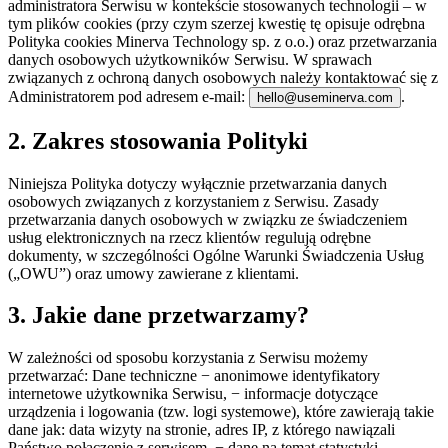
administratora Serwisu w kontekście stosowanych technologii – w
tym plików cookies (przy czym szerzej kwestię tę opisuje odrębna
Polityka cookies Minerva Technology sp. z o.o.) oraz przetwarzania
danych osobowych użytkowników Serwisu. W sprawach
związanych z ochroną danych osobowych należy kontaktować się z
Administratorem pod adresem e-mail:
.
hello@useminerva.com
2. Zakres stosowania Polityki
Niniejsza Polityka dotyczy wyłącznie przetwarzania danych
osobowych związanych z korzystaniem z Serwisu. Zasady
przetwarzania danych osobowych w związku ze świadczeniem
usług elektronicznych na rzecz klientów regulują odrębne
dokumenty, w szczególności Ogólne Warunki Świadczenia Usług
(„OWU”) oraz umowy zawierane z klientami.
3. Jakie dane przetwarzamy?
W zależności od sposobu korzystania z Serwisu możemy
przetwarzać: Dane techniczne − anonimowe identyfikatory
internetowe użytkownika Serwisu, − informacje dotyczące
urządzenia i logowania (tzw. logi systemowe), które zawierają takie
dane jak: data wizyty na stronie, adres IP, z którego nawiązali
Państwo połączenie z serwisem, − dane na temat statystyki