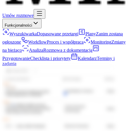
Umów rozmowę
Funkcjonalności
Wyszukiwarka
Dopasowane przetargi
Plany
Zanim zostaną
ogłoszone
Workflow
Proces i współpraca
Monitoring
Zmiany
na bieżąco
Analiza
Rozmowa z dokumentacją
Przygotowanie
Checklista i priorytety
Kalendarz
Terminy i
zadania