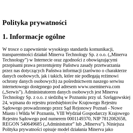
Polityka prywatności
1. Informacje ogólne
W trosce o zapewnienie wysokiego standardu komunikacji,
transparentności działań Minerva Technology Sp. z o.o. („Minerva
Technology”) w Internecie oraz zgodności z obowiązującymi
przepisami prawa prezentujemy Państwu zasady przetwarzania
przez nas dotyczących Państwa informacji (zarówno o charakterze
danych osobowych, jak i takich, które nie podlegają reżimowi
ochrony danych osobowych) za pośrednictwem naszego serwisu
internetowego dostępnego pod adresem www.useminerva.com
(„Serwis”). Administratorem danych osobowych jest Minerva
Technology Sp. z o.o. z siedzibą w Poznaniu przy ul. Szelągowskiej
24, wpisana do rejestru przedsiębiorców Krajowego Rejestru
Sądowego prowadzonego przez Sąd Rejonowy Poznań - Nowe
Miasto i Wilda W Poznaniu, VIII Wydział Gospodarczy Krajowego
Rejestru Sądowego
pod numerem 0001149370
,
NIP 7812082658
,
REGON 540649685
(„Administrator” lub „Minerva”). Niniejsza
Polityka prywatności opisuje model działania Minerva jako