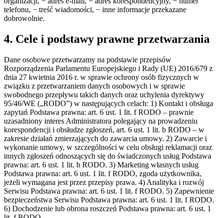
organizacji, − adres e-mail, − adres korespondencyjny, − numer
telefonu, − treść wiadomości, − inne informacje przekazane
dobrowolnie.
4. Cele i podstawy prawne przetwarzania
Dane osobowe przetwarzamy na podstawie przepisów
Rozporządzenia Parlamentu Europejskiego i Rady (UE) 2016/679 z
dnia 27 kwietnia 2016 r. w sprawie ochrony osób fizycznych w
związku z przetwarzaniem danych osobowych i w sprawie
swobodnego przepływu takich danych oraz uchylenia dyrektywy
95/46/WE („RODO”) w następujących celach: 1) Kontakt i obsługa
zapytań Podstawa prawna: art. 6 ust. 1 lit. f RODO – prawnie
uzasadniony interes Administratora polegający na prowadzeniu
korespondencji i obsłudze zgłoszeń, art. 6 ust. 1 lit. b RODO – w
zakresie działań zmierzających do zawarcia umowy. 2) Zawarcie i
wykonanie umowy, w szczególności w celu obsługi reklamacji oraz
innych zgłoszeń odnoszących się do świadczonych usług Podstawa
prawna: art. 6 ust. 1 lit. b RODO. 3) Marketing własnych usług
Podstawa prawna: art. 6 ust. 1 lit. f RODO, zgoda użytkownika,
jeżeli wymagana jest przez przepisy prawa. 4) Analityka i rozwój
Serwisu Podstawa prawna: art. 6 ust. 1 lit. f RODO. 5) Zapewnienie
bezpieczeństwa Serwisu Podstawa prawna: art. 6 ust. 1 lit. f RODO.
6) Dochodzenie lub obrona roszczeń Podstawa prawna: art. 6 ust. 1
lit. f RODO.