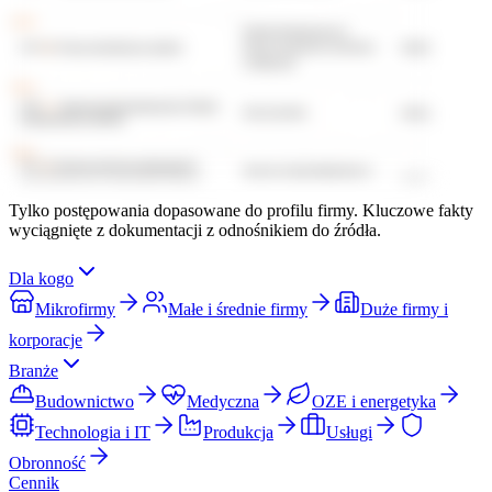
Tylko postępowania dopasowane do profilu firmy. Kluczowe fakty
wyciągnięte z dokumentacji z odnośnikiem do źródła.
Dla kogo
Mikrofirmy
Małe i średnie firmy
Duże firmy i
korporacje
Branże
Budownictwo
Medyczna
OZE i energetyka
Technologia i IT
Produkcja
Usługi
Obronność
Cennik