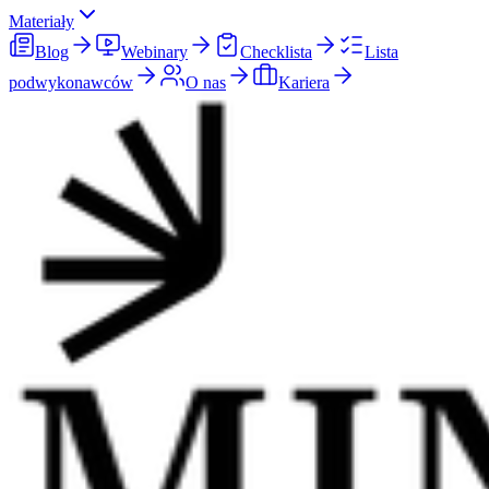
Materiały
Blog
Webinary
Checklista
Lista
podwykonawców
O nas
Kariera