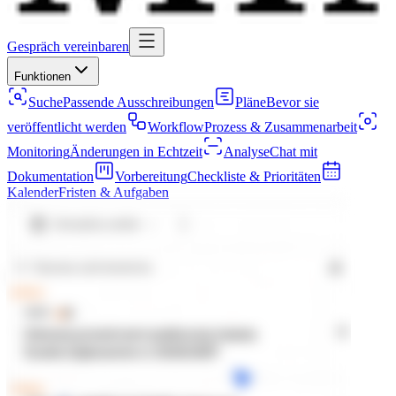
Gespräch vereinbaren
Funktionen
Suche
Passende Ausschreibungen
Pläne
Bevor sie
veröffentlicht werden
Workflow
Prozess & Zusammenarbeit
Monitoring
Änderungen in Echtzeit
Analyse
Chat mit
Dokumentation
Vorbereitung
Checkliste & Prioritäten
Kalender
Fristen & Aufgaben