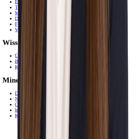
Erneuerbare Energien
Technologie und IT
Medizin
Dienstleistungen
Fertigung
Verteidigung
Wissensdatenbank
Über uns
Blog
Karriere
Wir stellen ein
Minerva
Datenschutz
Nutzungsbedingungen
Cookies
Impressum
Kontakt