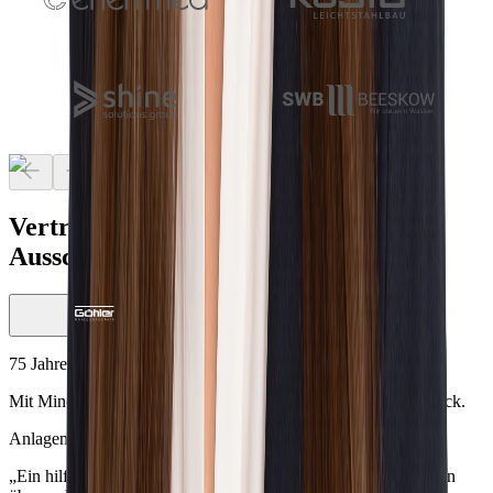
Vertrauen von Teams, die erfolgreich
Ausschreibungen gewinnen
75 Jahre Markterfahrung
Mit Minerva alle Ausschreibungsportale erstmals zentral im Blick.
Anlagentechnik
Öffentliche Vergabe
„Ein hilfreiches Werkzeug zur Verwaltung öffentlicher Anfragen