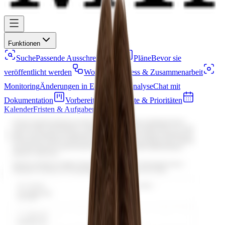
Funktionen
Suche
Passende Ausschreibungen
Pläne
Bevor sie
veröffentlicht werden
Workflow
Prozess & Zusammenarbeit
Monitoring
Änderungen in Echtzeit
Analyse
Chat mit
Dokumentation
Vorbereitung
Checkliste & Prioritäten
Kalender
Fristen & Aufgaben