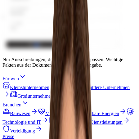
Nur Ausschreibungen, die zum Firmenprofil passen. Wichtige
Fakten aus der Dokumentation mit Quellenangabe.
Für wen
Kleinstunternehmen
Kleine und mittlere Unternehmen
Großunternehmen und Konzerne
Branchen
Bauwesen
Medizin
Erneuerbare Energien
Technologie und IT
Fertigung
Dienstleistungen
Verteidigung
Preise