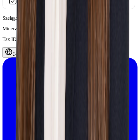
Szelągowska 24, 61-626 Poznań,
Polen
Minerva
©
2026
.
Alle Rechte vorbehalten.
Tax ID 7812082658
Deutsch