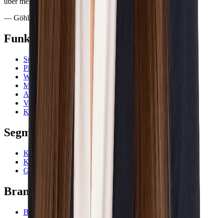
über mehrere Ausschreibungsportale hinweg.”
—
Göhler GmbH & Co. KG, Ausschreibungsteam
Funktionen
Suche
Pläne
Workflow
Monitoring
Analyse
Vorbereitung
Kalender
Segmente
Kleinstunternehmen
Kleine und mittlere Unternehmen
Großunternehmen und Konzerne
Branchen
Bauwesen