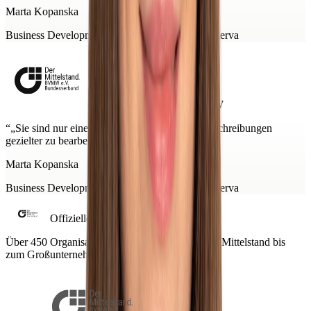
Marta Kopanska
Business Development Manager DACH bei Minerva
Offizieller Partner des BVMW
“
„Sie sind nur einen Schritt davon entfernt, Ausschreibungen
gezielter zu bearbeiten.“
”
Marta Kopanska
Business Development Manager DACH bei Minerva
Offizieller Partner des BVMW
Über 450 Organisationen nutzen Minerva – vom Mittelstand bis
zum Großunternehmen.