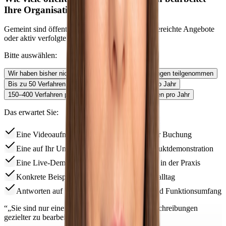
Ihre Organisation pro Jahr?
Gemeint sind öffentliche Ausschreibungen: eingereichte Angebote
oder aktiv verfolgte Vergabeverfahren.
Bitte auswählen:
Wir haben bisher nicht an öffentlichen Ausschreibungen teilgenommen
Bis zu 50 Verfahren pro Jahr
50–150 Verfahren pro Jahr
150–400 Verfahren pro Jahr
Mehr als 400 Verfahren pro Jahr
Das erwartet Sie:
Eine Videoaufnahme der App direkt nach der Buchung
Eine auf Ihr Unternehmen abgestimmte Produktdemonstration
Eine Live-Demo der wichtigsten Funktionen in der Praxis
Konkrete Beispiele aus dem Ausschreibungsalltag
Antworten auf Ihre Fragen zu Einführung und Funktionsumfang
“
„Sie sind nur einen Schritt davon entfernt, Ausschreibungen
gezielter zu bearbeiten.“
”