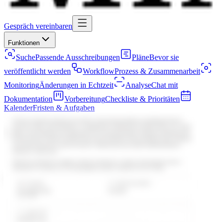
Gespräch vereinbaren
Funktionen
Suche
Passende Ausschreibungen
Pläne
Bevor sie
veröffentlicht werden
Workflow
Prozess & Zusammenarbeit
Monitoring
Änderungen in Echtzeit
Analyse
Chat mit
Dokumentation
Vorbereitung
Checkliste & Prioritäten
Kalender
Fristen & Aufgaben