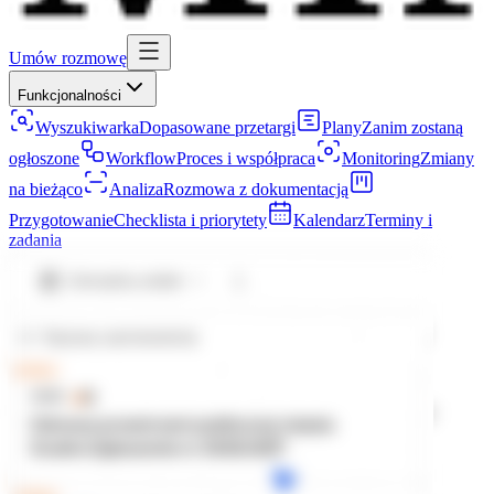
Umów rozmowę
Funkcjonalności
Wyszukiwarka
Dopasowane przetargi
Plany
Zanim zostaną
ogłoszone
Workflow
Proces i współpraca
Monitoring
Zmiany
na bieżąco
Analiza
Rozmowa z dokumentacją
Przygotowanie
Checklista i priorytety
Kalendarz
Terminy i
zadania