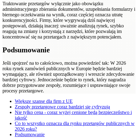
Traktowanie przetargów wyłącznie jako obowiązku
administracyjnego zbierania dokumentów, uzupełniania formularzy i
biernego oczekiwania na wynik, coraz częściej oznacza utratę
konkurencyjności. Firmy, które wygrywają dziś najwięcej
postępowań, działają inaczej: uważnie analizują rynek, szybko
reagują na zmiany i korzystają z narzędzi, które pozwalają im
koncentrować się na przetargach z największym potencjałem.
Podsumowanie
Jeśli spojrzeć na to całościowo, można powiedzieć tak: W 2026
roku rynek zamówień publicznych w Europie będzie bardziej
wymagający, ale również uporządkowany i wreszcie zdecydowanie
bardziej cyfrowy. Jednocześnie będzie to rynek, który nagradza
dobrze przygotowane zespoły, rozumiejące i usprawniające swoje
procesy przetargowe.
Większe szanse dla firm z UE
Zespoły przetargowe coraz bardziej się cyfryzują
Nie tylko cena - coraz wyżej cenione będą bezpieczeństwo i
jakość
Co to wszystko oznacza dla rynku przetargów publicznych w
2026 roku?
Podsumowanie