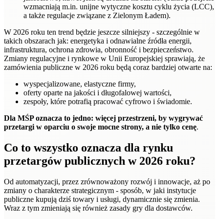
wzmacniają m.in. unijne wytyczne kosztu cyklu życia (LCC),
a także regulacje związane z Zielonym Ładem).
W 2026 roku ten trend będzie jeszcze silniejszy - szczególnie w
takich obszarach jak: energetyka i odnawialne źródła energii,
infrastruktura, ochrona zdrowia, obronność i bezpieczeństwo.
Zmiany regulacyjne i rynkowe w Unii Europejskiej sprawiają, że
zamówienia publiczne w 2026 roku będą coraz bardziej otwarte na:
wyspecjalizowane, elastyczne firmy,
oferty oparte na jakości i długofalowej wartości,
zespoły, które potrafią pracować cyfrowo i świadomie.
Dla MŚP oznacza to jedno: więcej przestrzeni, by wygrywać
przetargi w oparciu o swoje mocne strony, a nie tylko cenę
.
Co to wszystko oznacza dla rynku
przetargów publicznych w 2026 roku?
Od automatyzacji, przez zrównoważony rozwój i innowacje, aż po
zmiany o charakterze strategicznym - sposób, w jaki instytucje
publiczne kupują dziś towary i usługi, dynamicznie się zmienia.
Wraz z tym zmieniają się również zasady gry dla dostawców.