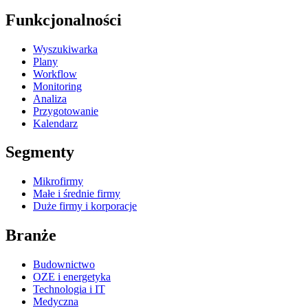
Funkcjonalności
Wyszukiwarka
Plany
Workflow
Monitoring
Analiza
Przygotowanie
Kalendarz
Segmenty
Mikrofirmy
Małe i średnie firmy
Duże firmy i korporacje
Branże
Budownictwo
OZE i energetyka
Technologia i IT
Medyczna