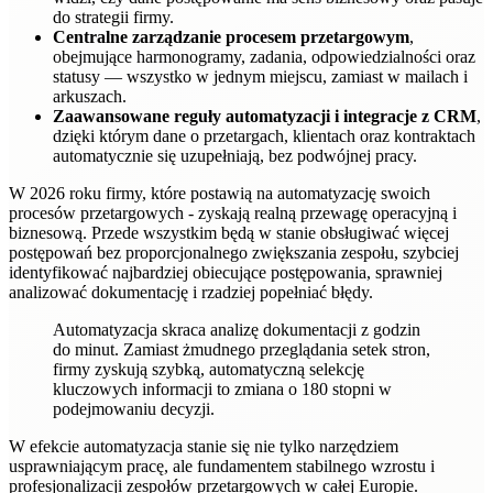
do strategii firmy.
Centralne zarządzanie procesem przetargowym
,
obejmujące harmonogramy, zadania, odpowiedzialności oraz
statusy — wszystko w jednym miejscu, zamiast w mailach i
arkuszach.
Zaawansowane reguły automatyzacji i integracje z CRM
,
dzięki którym dane o przetargach, klientach oraz kontraktach
automatycznie się uzupełniają, bez podwójnej pracy.
W 2026 roku firmy, które postawią na automatyzację swoich
procesów przetargowych - zyskają realną przewagę operacyjną i
biznesową. Przede wszystkim będą w stanie obsługiwać więcej
postępowań bez proporcjonalnego zwiększania zespołu, szybciej
identyfikować najbardziej obiecujące postępowania, sprawniej
analizować dokumentację i rzadziej popełniać błędy.
Automatyzacja skraca analizę dokumentacji z godzin
do minut. Zamiast żmudnego przeglądania setek stron,
firmy zyskują szybką, automatyczną selekcję
kluczowych informacji to zmiana o 180 stopni w
podejmowaniu decyzji.
W efekcie automatyzacja stanie się nie tylko narzędziem
usprawniającym pracę, ale fundamentem stabilnego wzrostu i
profesjonalizacji zespołów przetargowych w całej Europie.