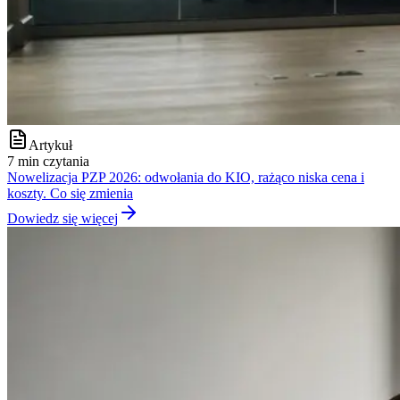
Artykuł
7 min czytania
Nowelizacja PZP 2026: odwołania do KIO, rażąco niska cena i
koszty. Co się zmienia
Dowiedz się więcej