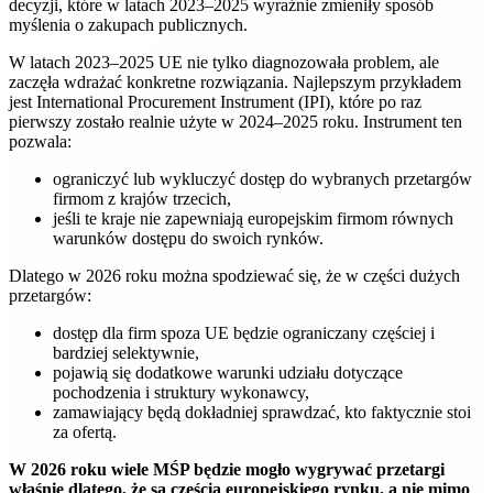
decyzji, które w latach 2023–2025 wyraźnie zmieniły sposób
myślenia o zakupach publicznych.
W latach 2023–2025 UE nie tylko diagnozowała problem, ale
zaczęła wdrażać konkretne rozwiązania. Najlepszym przykładem
jest International Procurement Instrument (IPI), które po raz
pierwszy zostało realnie użyte w 2024–2025 roku. Instrument ten
pozwala:
ograniczyć lub wykluczyć dostęp do wybranych przetargów
firmom z krajów trzecich,
jeśli te kraje nie zapewniają europejskim firmom równych
warunków dostępu do swoich rynków.
Dlatego w 2026 roku można spodziewać się, że w części dużych
przetargów:
dostęp dla firm spoza UE będzie ograniczany częściej i
bardziej selektywnie,
pojawią się dodatkowe warunki udziału dotyczące
pochodzenia i struktury wykonawcy,
zamawiający będą dokładniej sprawdzać, kto faktycznie stoi
za ofertą.
W 2026 roku wiele MŚP będzie mogło wygrywać przetargi
właśnie dlatego, że są częścią europejskiego rynku, a nie mimo