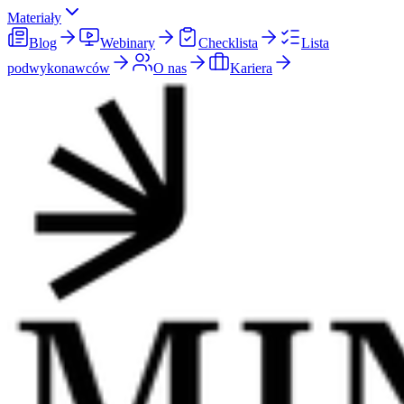
Materiały
Blog
Webinary
Checklista
Lista
podwykonawców
O nas
Kariera