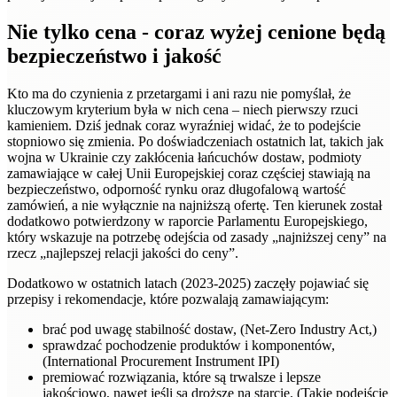
Nie tylko cena - coraz wyżej cenione będą
bezpieczeństwo i jakość
Kto ma do czynienia z przetargami i ani razu nie pomyślał, że
kluczowym kryterium była w nich cena – niech pierwszy rzuci
kamieniem. Dziś jednak coraz wyraźniej widać, że to podejście
stopniowo się zmienia. Po doświadczeniach ostatnich lat, takich jak
wojna w Ukrainie czy zakłócenia łańcuchów dostaw, podmioty
zamawiające w całej Unii Europejskiej coraz częściej stawiają na
bezpieczeństwo, odporność rynku oraz długofalową wartość
zamówień, a nie wyłącznie na najniższą ofertę. Ten kierunek został
dodatkowo potwierdzony w raporcie Parlamentu Europejskiego,
który wskazuje na potrzebę odejścia od zasady „najniższej ceny” na
rzecz „najlepszej relacji jakości do ceny”.
Dodatkowo w ostatnich latach (2023-2025) zaczęły pojawiać się
przepisy i rekomendacje, które pozwalają zamawiającym:
brać pod uwagę stabilność dostaw, (Net-Zero Industry Act,)
sprawdzać pochodzenie produktów i komponentów,
(International Procurement Instrument IPI)
premiować rozwiązania, które są trwalsze i lepsze
jakościowo, nawet jeśli są droższe na starcie. (Takie podejście