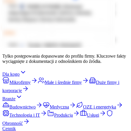
Tylko postępowania dopasowane do profilu firmy. Kluczowe fakty
wyciągnięte z dokumentacji z odnośnikiem do źródła.
Dla kogo
Mikrofirmy
Małe i średnie firmy
Duże firmy i
korporacje
Branże
Budownictwo
Medyczna
OZE i energetyka
Technologia i IT
Produkcja
Usługi
Obronność
Cennik