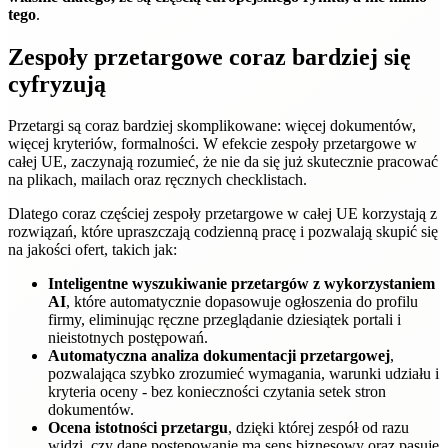
tego
.
Zespoły przetargowe coraz bardziej się
cyfryzują
Przetargi są coraz bardziej skomplikowane: więcej dokumentów,
więcej kryteriów, formalności. W efekcie zespoły przetargowe w
całej UE, zaczynają rozumieć, że nie da się już skutecznie pracować
na plikach, mailach oraz ręcznych checklistach.
Dlatego coraz częściej zespoły przetargowe w całej UE korzystają z
rozwiązań, które upraszczają codzienną pracę i pozwalają skupić się
na jakości ofert, takich jak:
Inteligentne wyszukiwanie przetargów z wykorzystaniem
AI
, które automatycznie dopasowuje ogłoszenia do profilu
firmy, eliminując ręczne przeglądanie dziesiątek portali i
nieistotnych postępowań.
Automatyczna analiza dokumentacji przetargowej
,
pozwalająca szybko zrozumieć wymagania, warunki udziału i
kryteria oceny - bez konieczności czytania setek stron
dokumentów.
Ocena istotności przetargu
, dzięki której zespół od razu
widzi, czy dane postępowanie ma sens biznesowy oraz pasuje