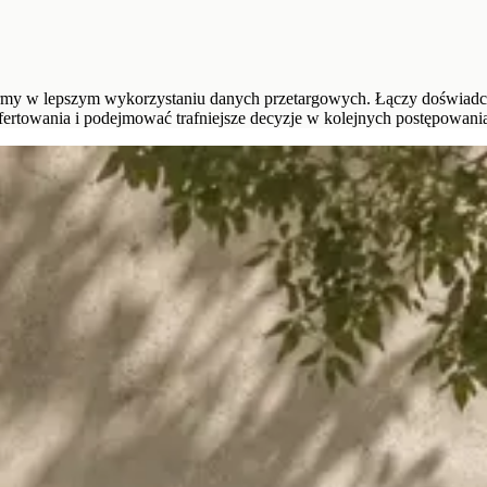
irmy w lepszym wykorzystaniu danych przetargowych. Łączy doświadc
towania i podejmować trafniejsze decyzje w kolejnych postępowani