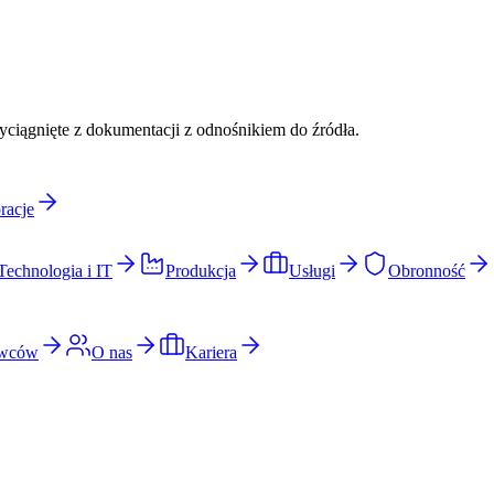
ciągnięte z dokumentacji z odnośnikiem do źródła.
racje
Technologia i IT
Produkcja
Usługi
Obronność
awców
O nas
Kariera