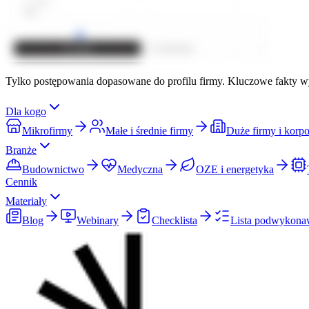
Tylko postępowania dopasowane do profilu firmy. Kluczowe fakty wy
Dla kogo
Mikrofirmy
Małe i średnie firmy
Duże firmy i korpo
Branże
Budownictwo
Medyczna
OZE i energetyka
Cennik
Materiały
Blog
Webinary
Checklista
Lista podwykon