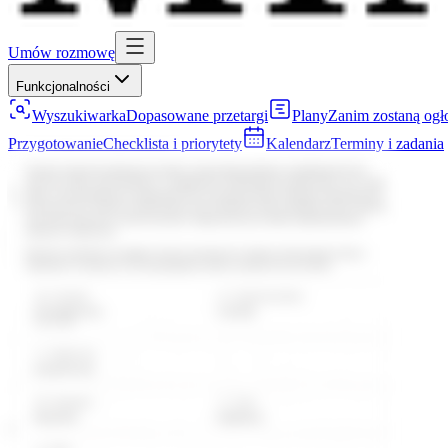
Umów rozmowę
Funkcjonalności
Wyszukiwarka
Dopasowane przetargi
Plany
Zanim zostaną ogł
Przygotowanie
Checklista i priorytety
Kalendarz
Terminy i zadania