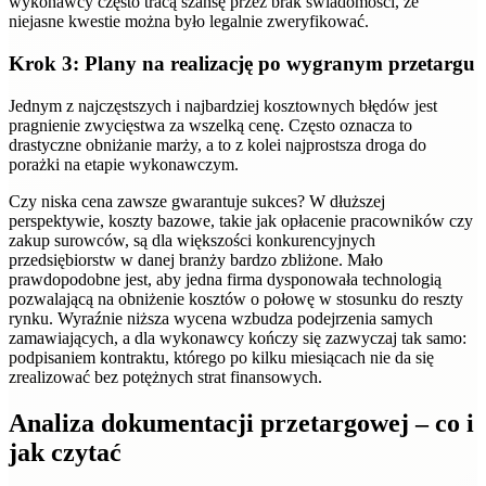
wykonawcy często tracą szansę przez brak świadomości, że
niejasne kwestie można było legalnie zweryfikować.
Krok 3: Plany na realizację po wygranym przetargu
Jednym z najczęstszych i najbardziej kosztownych błędów jest
pragnienie zwycięstwa za wszelką cenę. Często oznacza to
drastyczne obniżanie marży, a to z kolei najprostsza droga do
porażki na etapie wykonawczym.
Czy niska cena zawsze gwarantuje sukces? W dłuższej
perspektywie, koszty bazowe, takie jak opłacenie pracowników czy
zakup surowców, są dla większości konkurencyjnych
przedsiębiorstw w danej branży bardzo zbliżone. Mało
prawdopodobne jest, aby jedna firma dysponowała technologią
pozwalającą na obniżenie kosztów o połowę w stosunku do reszty
rynku. Wyraźnie niższa wycena wzbudza podejrzenia samych
zamawiających, a dla wykonawcy kończy się zazwyczaj tak samo:
podpisaniem kontraktu, którego po kilku miesiącach nie da się
zrealizować bez potężnych strat finansowych.
Analiza dokumentacji przetargowej – co i
jak czytać