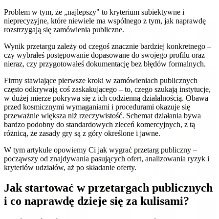
Problem w tym, że „najlepszy" to kryterium subiektywne i
nieprecyzyjne, które niewiele ma wspólnego z tym, jak naprawdę
rozstrzygają się zamówienia publiczne.
Wynik przetargu zależy od czegoś znacznie bardziej konkretnego –
czy wybrałeś postępowanie dopasowane do swojego profilu oraz
nieraz, czy przygotowałeś dokumentację bez błędów formalnych.
Firmy stawiające pierwsze kroki w zamówieniach publicznych
często odkrywają coś zaskakującego – to, czego szukają instytucje,
w dużej mierze pokrywa się z ich codzienną działalnością. Obawa
przed kosmicznymi wymaganiami i procedurami okazuje się
przeważnie większa niż rzeczywistość. Schemat działania bywa
bardzo podobny do standardowych zleceń komercyjnych, z tą
różnicą, że zasady gry są z góry określone i jawne.
W tym artykule opowiemy Ci jak wygrać przetarg publiczny –
począwszy od znajdywania pasujących ofert, analizowania ryzyk i
kryteriów udziałów, aż po składanie oferty.
Jak startować w przetargach publicznych
i co naprawdę dzieje się za kulisami?