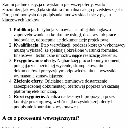
Zanim padnie decyzja o wysłaniu pierwszej oferty, warto
zrozumieć, jak wygląda struktura formalna całego przedsięwzięcia.
Droga od pomysłu do podpisania umowy składa się z pięciu
kluczowych kroków:
Publikacja.
Instytucja zamawiająca oficjalnie ogłasza
zapotrzebowanie na konkretne usługi, dostawy lub prace
budowlane, udostępniając dokumentację projektową.
Kwalifikacja.
Etap weryfikacji, podczas którego wykonawcy
muszą wykazać, że spełniają określone warunki formalne,
finansowe i techniczne umożliwiające realizację zlecenia.
Przygotowanie oferty.
Najbardziej pracochłonny moment,
polegający na rzetelnej wycenie, skompletowaniu
dokumentów i precyzyjnym odpowiedzeniu na wszystkie
wymagania zamawiającego.
Złożenie oferty.
Oficjalne i terminowe dostarczenie
zabezpieczonej dokumentacji ofertowej poprzez wskazaną
platformę elektroniczną.
Rozstrzygnięcie.
Analiza nadesłanych propozycji przez
komisję przetargową, wybór najkorzystniejszej oferty i
podpisanie kontraktu z wykonawcą.
A co z procesami wewnętrznymi?