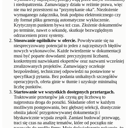
i niedopatrzenia. Zamawiający działa w reżimie prawa, więc
nie ma też przestrzeni na “przymykanie oka”. Niezłożenie
wymaganego załącznika, brak podpisu elektronicznego czy
zły format pliku generują automatyczne wykluczenie.
Krytycznym punktem bywa też czas. Złożenie dokumentów
po terminie, nawet o sekundę, skutkuje bezwzględnym
odrzuceniem przez systemy.
Stosowanie ogólników w ofercie.
Powoływanie się na
niesprecyzowany potencjał to jeden z najczęstszych błędów
nowych wykonawców. Każde twierdzenie w dokumentacji
musi być poparte dowodami: precyzyjnymi liczbami,
konkretnymi nazwiskami ekspertów oraz nazwami wcześniej
zrealizowanych projektów. Zamawiający oczekuje
bezpośredniej, technicznej odpowiedzi na postawione w
specyfikacji pytania. Bez podania unikalnych szczegółów
operacyjnych, oferta ginie w tłumie i uzyskuje minimalną
liczbę punktów.
Startowanie we wszystkich dostępnych przetargach.
Traktowanie przetargów jak czystą grę liczbową to
najprostsza droga do porażki. Składanie ofert w każdym
możliwym postępowaniu, bez głębszej selekcji, drastycznie
obniża jakość przygotowywanej dokumentacji i
błyskawicznie wypala zespół. Zamiast budować przewagę,
traci się czas na analizę tematów, które od początku nie
pasowały do profilu firmy. Moje doświadczenie pokazuje, że