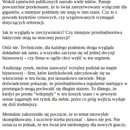
Wokół zamówień publicznych narosło wiele mitów. Panuje
powszechne przekonanie, że to świat zarezerwowany wyłącznie dla
gigantów, a mniejsze podmioty nie mają w nim szans. Czy to z
powodu kryteriów cenowych, czy wygórowanych wymagań
dotyczących referencji.
Jak to wygląda w rzeczywistości? Czy mniejsze przedsiębiorstwa
faktycznie stoją na straconej pozycji?
Otóż nie. Technicznie, dla każdego podmiotu droga wygląda
dokładnie tak samo, a wszystko zaczyna się od jednej decyzji
biznesowej – czy firma w ogóle chce wejść w ten segment.
Analizując rynek, można zauważyć wyraźny podział na mapie
biznesowej – firm, które kiedykolwiek zdecydowały się na
wkroczenie w ten świat, jest stosunkowo niewiele. Moje
doświadczenie pokazuje, że przedsiębiorstwa regularnie startujące w
przetargach mogą pochwalić się długim stażem. To dlatego, że
kiedyś po prostu “wdepnęły” w ten koszyk szans i w pewnym
sensie zagarnęły ten rynek dla siebie, przez co próg wejścia wydaje
się dziś trudniejszy.
Mentalnie zakorzeniło się poczucie, że to temat niezwykle
skomplikowany. I uczciwie trzeba przyznać – łatwo nie jest. Nie
oznacza to jednak, że ten świat jest niedostępny dla nowych graczy.