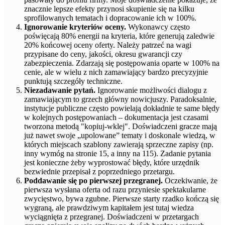
znacznie lepsze efekty przynosi skupienie się na kilku
sprofilowanych tematach i dopracowanie ich w 100%.
Ignorowanie kryteriów oceny.
Wykonawcy często
poświęcają 80% energii na kryteria, które generują zaledwie
20% końcowej oceny oferty. Należy patrzeć na wagi
przypisane do ceny, jakości, okresu gwarancji czy
zabezpieczenia. Zdarzają się postępowania oparte w 100% na
cenie, ale w wielu z nich zamawiający bardzo precyzyjnie
punktują szczegóły techniczne.
Niezadawanie pytań.
Ignorowanie możliwości dialogu z
zamawiającym to grzech główny nowicjuszy. Paradoksalnie,
instytucje publiczne często powielają dokładnie te same błędy
w kolejnych postępowaniach – dokumentacja jest czasami
tworzona metodą "kopiuj-wklej". Doświadczeni gracze mają
już nawet swoje „upolowane” tematy i doskonale wiedzą, w
których miejscach szablony zawierają sprzeczne zapisy (np.
inny wymóg na stronie 15, a inny na 115). Zadanie pytania
jest konieczne żeby wyprostować błędy, które urzędnik
bezwiednie przepisał z poprzedniego przetargu.
Poddawanie się po pierwszej przegranej.
Oczekiwanie, że
pierwsza wysłana oferta od razu przyniesie spektakularne
zwycięstwo, bywa zgubne. Pierwsze starty rzadko kończą się
wygraną, ale prawdziwym kapitałem jest tutaj wiedza
wyciągnięta z przegranej. Doświadczeni w przetargach