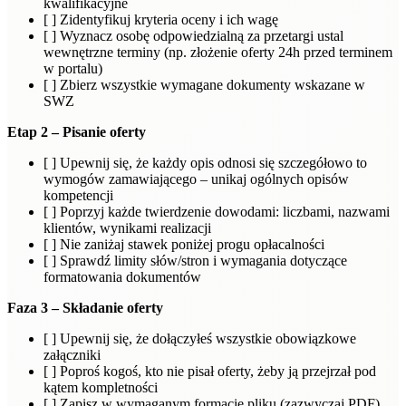
kwalifikacyjne
[ ] Zidentyfikuj kryteria oceny i ich wagę
[ ] Wyznacz osobę odpowiedzialną za przetargi ustal
wewnętrzne terminy (np. złożenie oferty 24h przed terminem
w portalu)
[ ] Zbierz wszystkie wymagane dokumenty wskazane w
SWZ
Etap 2 – Pisanie oferty
[ ] Upewnij się, że każdy opis odnosi się szczegółowo to
wymogów zamawiającego – unikaj ogólnych opisów
kompetencji
[ ] Poprzyj każde twierdzenie dowodami: liczbami, nazwami
klientów, wynikami realizacji
[ ] Nie zaniżaj stawek poniżej progu opłacalności
[ ] Sprawdź limity słów/stron i wymagania dotyczące
formatowania dokumentów
Faza 3 – Składanie oferty
[ ] Upewnij się, że dołączyłeś wszystkie obowiązkowe
załączniki
[ ] Poproś kogoś, kto nie pisał oferty, żeby ją przejrzał pod
kątem kompletności
[ ] Zapisz w wymaganym formacie pliku (zazwyczaj PDF)