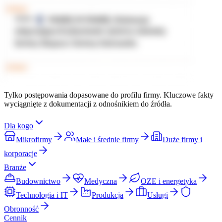
Tylko postępowania dopasowane do profilu firmy. Kluczowe fakty
wyciągnięte z dokumentacji z odnośnikiem do źródła.
Dla kogo
Mikrofirmy
Małe i średnie firmy
Duże firmy i
korporacje
Branże
Budownictwo
Medyczna
OZE i energetyka
Technologia i IT
Produkcja
Usługi
Obronność
Cennik