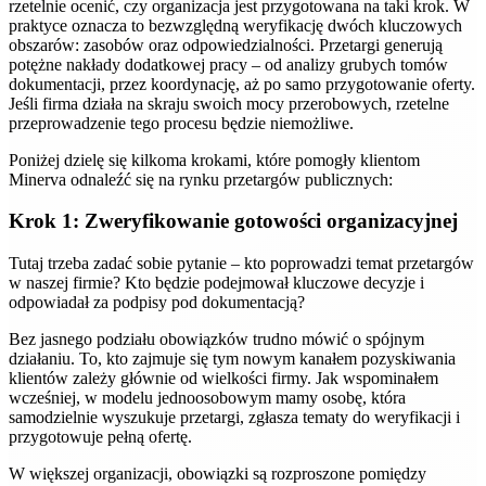
rzetelnie ocenić, czy organizacja jest przygotowana na taki krok. W
praktyce oznacza to bezwzględną weryfikację dwóch kluczowych
obszarów: zasobów oraz odpowiedzialności. Przetargi generują
potężne nakłady dodatkowej pracy – od analizy grubych tomów
dokumentacji, przez koordynację, aż po samo przygotowanie oferty.
Jeśli firma działa na skraju swoich mocy przerobowych, rzetelne
przeprowadzenie tego procesu będzie niemożliwe.
Poniżej dzielę się kilkoma krokami, które pomogły klientom
Minerva odnaleźć się na rynku przetargów publicznych:
Krok 1: Zweryfikowanie gotowości organizacyjnej
Tutaj trzeba zadać sobie pytanie – kto poprowadzi temat przetargów
w naszej firmie? Kto będzie podejmował kluczowe decyzje i
odpowiadał za podpisy pod dokumentacją?
Bez jasnego podziału obowiązków trudno mówić o spójnym
działaniu. To, kto zajmuje się tym nowym kanałem pozyskiwania
klientów zależy głównie od wielkości firmy. Jak wspominałem
wcześniej, w modelu jednoosobowym mamy osobę, która
samodzielnie wyszukuje przetargi, zgłasza tematy do weryfikacji i
przygotowuje pełną ofertę.
W większej organizacji, obowiązki są rozproszone pomiędzy