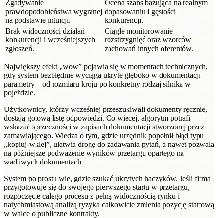
Zgadywanie
Ocena szans bazująca na realnym
prawdopodobieństwa wygranej
dopasowaniu i gęstości
na podstawie intuicji.
konkurencji.
Brak widoczności działań
Ciągłe monitorowanie
konkurencji i wcześniejszych
rozstrzygnięć oraz wzorców
zgłoszeń.
zachowań innych oferentów.
Największy efekt „wow” pojawia się w momentach technicznych,
gdy system bezbłędnie wyciąga ukryte głęboko w dokumentacji
parametry – od rozmiaru kroju po konkretny rodzaj silnika w
pojeździe.
Użytkownicy, którzy wcześniej przeszukiwali dokumenty ręcznie,
dostają gotową listę odpowiedzi. Co więcej, algorytm potrafi
wskazać sprzeczności w zapisach dokumentacji stworzonej przez
zamawiającego. Wiedza o tym, gdzie urzędnik popełnił błąd typu
„kopiuj-wklej”, ułatwia drogę do zadawania pytań, a nawet pozwala
na późniejsze podważenie wyników przetargu opartego na
wadliwych dokumentach.
System po prostu wie, gdzie szukać ukrytych haczyków. Jeśli firma
przygotowuje się do swojego pierwszego startu w przetargu,
rozpoczęcie całego procesu z pełną widocznością rynku i
natychmiastową analizą ryzyka całkowicie zmienia pozycję startową
w walce o publiczne kontrakty.