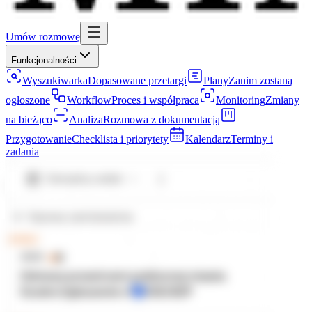
Umów rozmowę
Funkcjonalności
Wyszukiwarka
Dopasowane przetargi
Plany
Zanim zostaną
ogłoszone
Workflow
Proces i współpraca
Monitoring
Zmiany
na bieżąco
Analiza
Rozmowa z dokumentacją
Przygotowanie
Checklista i priorytety
Kalendarz
Terminy i
zadania