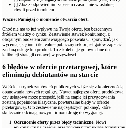
[ ] Złóż z odpowiednim zapasem czasu – nie w ostatniej
chwili przed terminem
Ważne: Pamiętaj o momencie otwarcia ofert.
Choć nie ma to już wpływu na Twoją ofertę, jest bezcennym
źródłem wiedzy o rynku. Zestawienie stawek konkurencji z
oficjalnym budżetem zamawiającego pozwala Ci sprawdzić, jak
wyceniają się inni i ile realnie publiczny sektor jest gotów zapłacić
za daną usługę lub produkt. To z kolei daje gotowe dane do
kalibracji strategii cenowej w przyszłości.
6 błędów w ofercie przetargowej, które
eliminują debiutantów na starcie
Wejście na rynek zamówień publicznych wiąże się z koniecznością
opanowania nowych reguł gry. Nawet najlepsza oferta produktowa
czy usługowa może przepaść, jeśli na etapie jej przygotowania
zostaną popełnione klasyczne, powtarzalne błędy w ofercie
przetargowej. Oto zestawienie najczęstszych potknięć, które
skutecznie odcinają nowym firmom drogę do wygranej.
Odrzucenie oferty przez błędy techniczne.
Nowi
wykonawcy najczęściej przegrywają przez ukryte formalizmy