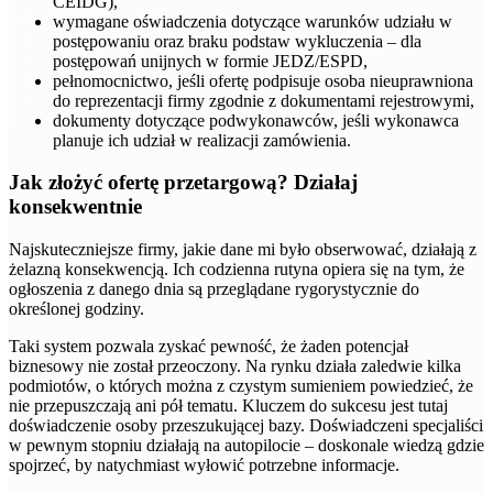
CEIDG),
wymagane oświadczenia dotyczące warunków udziału w
postępowaniu oraz braku podstaw wykluczenia – dla
postępowań unijnych w formie JEDZ/ESPD,
pełnomocnictwo, jeśli ofertę podpisuje osoba nieuprawniona
do reprezentacji firmy zgodnie z dokumentami rejestrowymi,
dokumenty dotyczące podwykonawców, jeśli wykonawca
planuje ich udział w realizacji zamówienia.
Jak złożyć ofertę przetargową? Działaj
konsekwentnie
Najskuteczniejsze firmy, jakie dane mi było obserwować, działają z
żelazną konsekwencją. Ich codzienna rutyna opiera się na tym, że
ogłoszenia z danego dnia są przeglądane rygorystycznie do
określonej godziny.
Taki system pozwala zyskać pewność, że żaden potencjał
biznesowy nie został przeoczony. Na rynku działa zaledwie kilka
podmiotów, o których można z czystym sumieniem powiedzieć, że
nie przepuszczają ani pół tematu. Kluczem do sukcesu jest tutaj
doświadczenie osoby przeszukującej bazy. Doświadczeni specjaliści
w pewnym stopniu działają na autopilocie – doskonale wiedzą gdzie
spojrzeć, by natychmiast wyłowić potrzebne informacje.