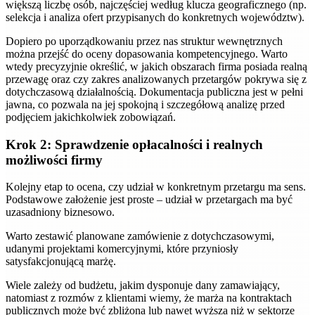
większą liczbę osób, najczęściej według klucza geograficznego (np.
selekcja i analiza ofert przypisanych do konkretnych województw).
Dopiero po uporządkowaniu przez nas struktur wewnętrznych
można przejść do oceny dopasowania kompetencyjnego. Warto
wtedy precyzyjnie określić, w jakich obszarach firma posiada realną
przewagę oraz czy zakres analizowanych przetargów pokrywa się z
dotychczasową działalnością. Dokumentacja publiczna jest w pełni
jawna, co pozwala na jej spokojną i szczegółową analizę przed
podjęciem jakichkolwiek zobowiązań.
Krok 2: Sprawdzenie opłacalności i realnych
możliwości firmy
Kolejny etap to ocena, czy udział w konkretnym przetargu ma sens.
Podstawowe założenie jest proste – udział w przetargach ma być
uzasadniony biznesowo.
Warto zestawić planowane zamówienie z dotychczasowymi,
udanymi projektami komercyjnymi, które przyniosły
satysfakcjonującą marżę.
Wiele zależy od budżetu, jakim dysponuje dany zamawiający,
natomiast z rozmów z klientami wiemy, że marża na kontraktach
publicznych może być zbliżona lub nawet wyższa niż w sektorze