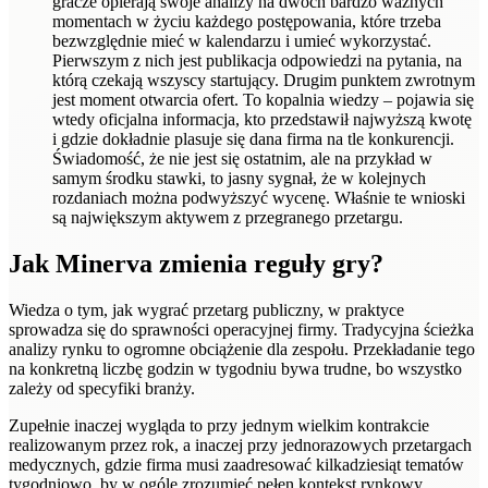
gracze opierają swoje analizy na dwóch bardzo ważnych
momentach w życiu każdego postępowania, które trzeba
bezwzględnie mieć w kalendarzu i umieć wykorzystać.
Pierwszym z nich jest publikacja odpowiedzi na pytania, na
którą czekają wszyscy startujący. Drugim punktem zwrotnym
jest moment otwarcia ofert. To kopalnia wiedzy – pojawia się
wtedy oficjalna informacja, kto przedstawił najwyższą kwotę
i gdzie dokładnie plasuje się dana firma na tle konkurencji.
Świadomość, że nie jest się ostatnim, ale na przykład w
samym środku stawki, to jasny sygnał, że w kolejnych
rozdaniach można podwyższyć wycenę. Właśnie te wnioski
są największym aktywem z przegranego przetargu.
Jak Minerva zmienia reguły gry?
Wiedza o tym, jak wygrać przetarg publiczny, w praktyce
sprowadza się do sprawności operacyjnej firmy. Tradycyjna ścieżka
analizy rynku to ogromne obciążenie dla zespołu. Przekładanie tego
na konkretną liczbę godzin w tygodniu bywa trudne, bo wszystko
zależy od specyfiki branży.
Zupełnie inaczej wygląda to przy jednym wielkim kontrakcie
realizowanym przez rok, a inaczej przy jednorazowych przetargach
medycznych, gdzie firma musi zaadresować kilkadziesiąt tematów
tygodniowo, by w ogóle zrozumieć pełen kontekst rynkowy.