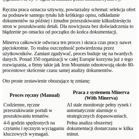
Ręczna praca oznacza sztywny, powtarzalny schemat: selekcja ofert
na podstawie samego tytułu lub krótkiego opisu, odkładanie
dokumentów na później i żmudne przeszukiwanie kilkudziesięciu
stron w poszukiwaniu detali. Dla nowicjusza bez doświadczenia to
błądzenie po omacku od początku do końca dokumentacji.
Minerva całkowicie odwraca ten proces i skraca czas pracy nawet
pięciokrotnie. To realna oszczędność potwierdzona przez
użytkowników. Zamiast zgadywać, proces buduje się na twardych
danych. Ponad 350 organizacji w całej Europie korzysta już z tego
rozwiązania, a firmy takie jak Iron Mountain odnotowują około 80-
procentowe skrócenie czasu samej analizy dokumentów.
Oto proste zestawienie obrazujące tę zmianę:
Praca z systemem Minerva
Proces ręczny (Manual)
(With Minerva)
Codzienne, ręczne
AI stale monitoruje pełny rynek i
przeszukiwanie portali w
automatycznie alarmuje o
poszukiwaniu tematów.
strategicznych dopasowaniach.
4-6 godzin spędzonych na
Pełna analiza obszernej
czytaniu i ręcznym wyciąganiu
dokumentacji dostarczana w kilka
kluczowych wymagań.
minut.