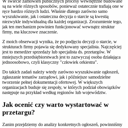
W świecie zamówień publicznych procesy wewnętrzne budowane
są na wiele różnych sposobów, ponieważ ostatecznie trafiają one w
ręce bardzo różnych ludzi. Właśnie dlatego zarówno samo
wyszukiwanie, jak i ostateczna decyzja o starcie są kwestią
niezwykle indywidualną dla każdej organizacji. Zrozumienie tego,
jak ten mechanizm powinien funkcjonować wewnątrz struktur
firmy, ma kluczowe znaczenie.
Z moich obserwacji wynika, że po podjęciu decyzji o starcie, w
strukturach firmy pojawia się dedykowany specjalista. Najczęściej
jest to menedżer sprzedaży lub specjalista ds. przetargów. W
mniejszych przedsiębiorstwach jest to zazwyczaj osoba działająca
jednoosobowo, czyli klasyczny "człowiek orkiestra".
Do takich zadań należy wtedy zarówno wyszukiwanie ogłoszeń,
zgłaszanie tematów zarządowi, jak i późniejsze samodzielne
tworzenie pełnej dokumentacji ofertowej. W większych
organizacjach buduje się zespoły, w których podział obowiązków
następuje na przykład według regionów lub województw.
Jak ocenić czy warto wystartować w
przetargu?
Zanim przejdziemy do analizy konkretnych ogłoszeń, powinniśmy