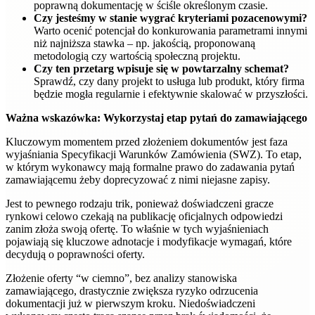
poprawną dokumentację w ściśle określonym czasie.
Czy jesteśmy w stanie wygrać kryteriami pozacenowymi?
Warto ocenić potencjał do konkurowania parametrami innymi
niż najniższa stawka – np. jakością, proponowaną
metodologią czy wartością społeczną projektu.
Czy ten przetarg wpisuje się w powtarzalny schemat?
Sprawdź, czy dany projekt to usługa lub produkt, który firma
będzie mogła regularnie i efektywnie skalować w przyszłości.
Ważna wskazówka: Wykorzystaj etap pytań do zamawiającego
Kluczowym momentem przed złożeniem dokumentów jest faza
wyjaśniania Specyfikacji Warunków Zamówienia (SWZ). To etap,
w którym wykonawcy mają formalne prawo do zadawania pytań
zamawiającemu żeby doprecyzować z nimi niejasne zapisy.
Jest to pewnego rodzaju trik, ponieważ doświadczeni gracze
rynkowi celowo czekają na publikację oficjalnych odpowiedzi
zanim złoża swoją ofertę. To właśnie w tych wyjaśnieniach
pojawiają się kluczowe adnotacje i modyfikacje wymagań, które
decydują o poprawności oferty.
Złożenie oferty “w ciemno”, bez analizy stanowiska
zamawiającego, drastycznie zwiększa ryzyko odrzucenia
dokumentacji już w pierwszym kroku. Niedoświadczeni