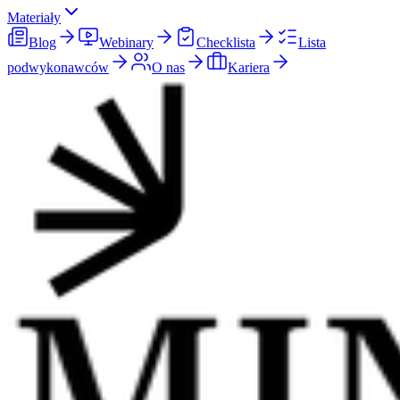
Materiały
Blog
Webinary
Checklista
Lista
podwykonawców
O nas
Kariera