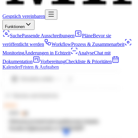
Gespräch vereinbaren
Funktionen
Suche
Passende Ausschreibungen
Pläne
Bevor sie
veröffentlicht werden
Workflow
Prozess & Zusammenarbeit
Monitoring
Änderungen in Echtzeit
Analyse
Chat mit
Dokumentation
Vorbereitung
Checkliste & Prioritäten
Kalender
Fristen & Aufgaben