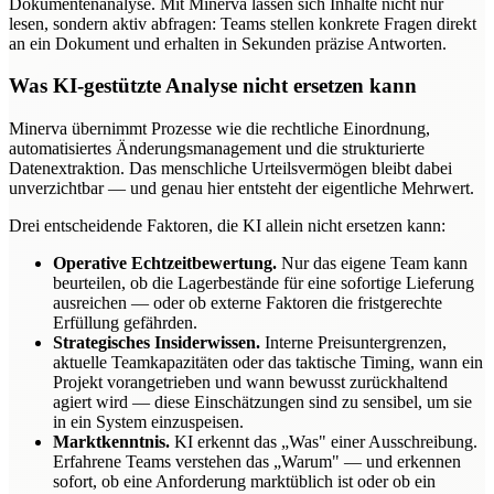
Dokumentenanalyse. Mit Minerva lassen sich Inhalte nicht nur
lesen, sondern aktiv abfragen: Teams stellen konkrete Fragen direkt
an ein Dokument und erhalten in Sekunden präzise Antworten.
Was KI-gestützte Analyse nicht ersetzen kann
Minerva übernimmt Prozesse wie die rechtliche Einordnung,
automatisiertes Änderungsmanagement und die strukturierte
Datenextraktion. Das menschliche Urteilsvermögen bleibt dabei
unverzichtbar — und genau hier entsteht der eigentliche Mehrwert.
Drei entscheidende Faktoren, die KI allein nicht ersetzen kann:
Operative Echtzeitbewertung.
Nur das eigene Team kann
beurteilen, ob die Lagerbestände für eine sofortige Lieferung
ausreichen — oder ob externe Faktoren die fristgerechte
Erfüllung gefährden.
Strategisches Insiderwissen.
Interne Preisuntergrenzen,
aktuelle Teamkapazitäten oder das taktische Timing, wann ein
Projekt vorangetrieben und wann bewusst zurückhaltend
agiert wird — diese Einschätzungen sind zu sensibel, um sie
in ein System einzuspeisen.
Marktkenntnis.
KI erkennt das „Was" einer Ausschreibung.
Erfahrene Teams verstehen das „Warum" — und erkennen
sofort, ob eine Anforderung marktüblich ist oder ob ein