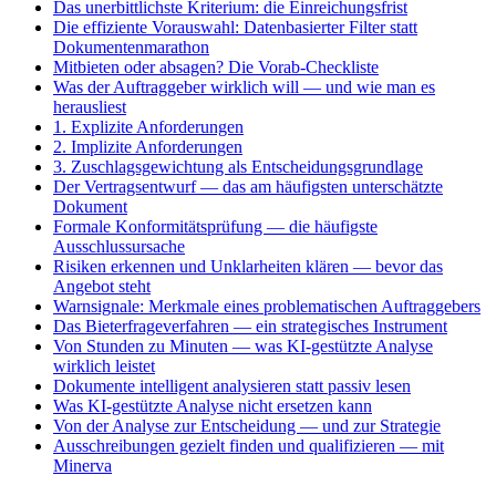
Das unerbittlichste Kriterium: die Einreichungsfrist
Die effiziente Vorauswahl: Datenbasierter Filter statt
Dokumentenmarathon
Mitbieten oder absagen? Die Vorab-Checkliste
Was der Auftraggeber wirklich will — und wie man es
herausliest
1. Explizite Anforderungen
2. Implizite Anforderungen
3. Zuschlagsgewichtung als Entscheidungsgrundlage
Der Vertragsentwurf — das am häufigsten unterschätzte
Dokument
Formale Konformitätsprüfung — die häufigste
Ausschlussursache
Risiken erkennen und Unklarheiten klären — bevor das
Angebot steht
Warnsignale: Merkmale eines problematischen Auftraggebers
Das Bieterfrageverfahren — ein strategisches Instrument
Von Stunden zu Minuten — was KI-gestützte Analyse
wirklich leistet
Dokumente intelligent analysieren statt passiv lesen
Was KI-gestützte Analyse nicht ersetzen kann
Von der Analyse zur Entscheidung — und zur Strategie
Ausschreibungen gezielt finden und qualifizieren — mit
Minerva