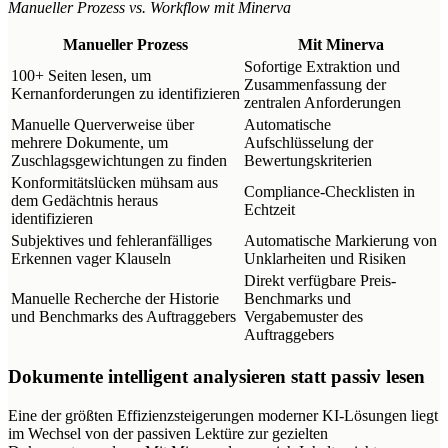
Manueller Prozess vs. Workflow mit Minerva
Manueller Prozess
Mit Minerva
Sofortige Extraktion und
100+ Seiten lesen, um
Zusammenfassung der
Kernanforderungen zu identifizieren
zentralen Anforderungen
Manuelle Querverweise über
Automatische
mehrere Dokumente, um
Aufschlüsselung der
Zuschlagsgewichtungen zu finden
Bewertungskriterien
Konformitätslücken mühsam aus
Compliance-Checklisten in
dem Gedächtnis heraus
Echtzeit
identifizieren
Subjektives und fehleranfälliges
Automatische Markierung von
Erkennen vager Klauseln
Unklarheiten und Risiken
Direkt verfügbare Preis-
Manuelle Recherche der Historie
Benchmarks und
und Benchmarks des Auftraggebers
Vergabemuster des
Auftraggebers
Dokumente intelligent analysieren statt passiv lesen
Eine der größten Effizienzsteigerungen moderner KI-Lösungen liegt
im Wechsel von der passiven Lektüre zur gezielten